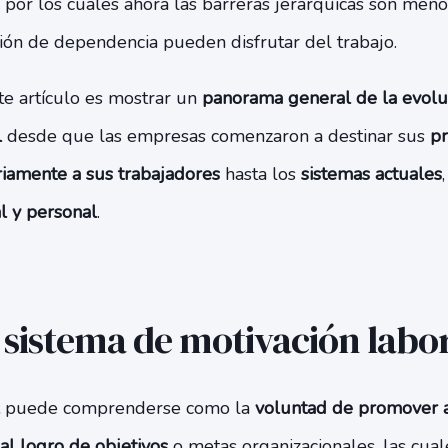
s por los cuales ahora las barreras jerárquicas son meno
ción de dependencia pueden disfrutar del trabajo.
te artículo es mostrar un
panorama general de la evoluc
l
desde que las empresas comenzaron a destinar sus
pr
iamente a sus trabajadores
hasta los
sistemas actuales
l y personal
.
 sistema de motivación labo
puede comprenderse como la
voluntad de promover a
al logro de objetivos
o metas organizacionales, las cual