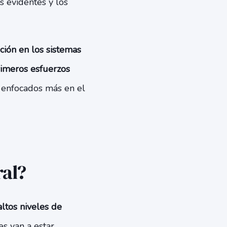
s evidentes y los
ión en los sistemas
imeros esfuerzos
, enfocados más en el
ral?
ltos niveles de
es van a estar