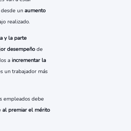
r desde un
aumento
ajo realizado.
a y la parte
ejor desempeño
de
dos a
incrementar la
 es un trabajador más
us empleados debe
e
al premiar el mérito