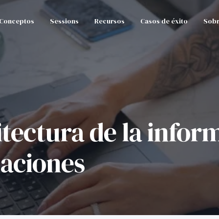
Conceptos
Sessions
Recursos
Casos de éxito
Sobr
uitectura de la info
zaciones