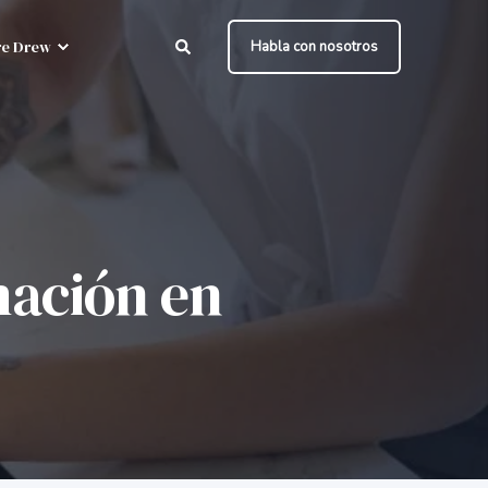
e Drew
Habla con nosotros
rmación en