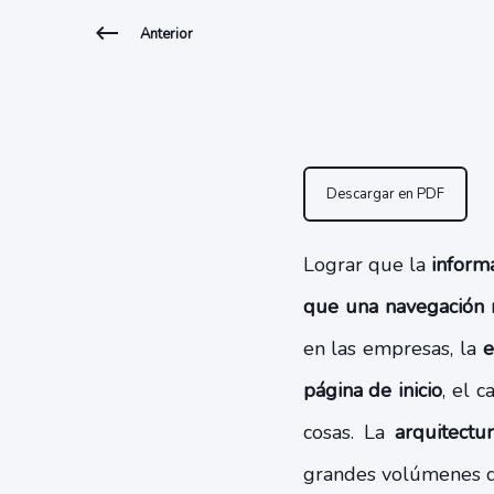
Anterior
Descargar en PDF
Lograr que la
informa
que una navegación 
en las empresas, la
e
página de inicio
, el 
cosas. La
arquitectu
grandes volúmenes de