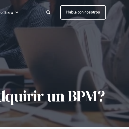
e Drew
Habla con nosotros
adquirir un BPM?