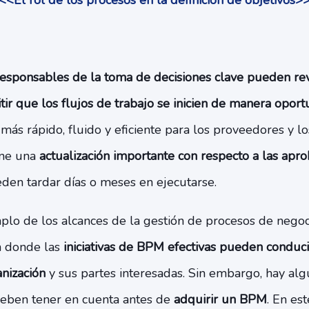
<<El rol de los procesos en la definición de objetivos>
esponsables de la toma de decisiones clave pueden rev
ir que los flujos de trabajo se inicien de manera oport
más rápido, fluido y eficiente para los proveedores y 
one una
actualización importante con respecto a las ap
den tardar días o meses en ejecutarse.
mplo de los alcances de la gestión de procesos de nego
n donde las
iniciativas de BPM efectivas pueden conduc
anización
y sus partes interesadas. Sin embargo, hay al
eben tener en cuenta antes de
adquirir un BPM
. En est