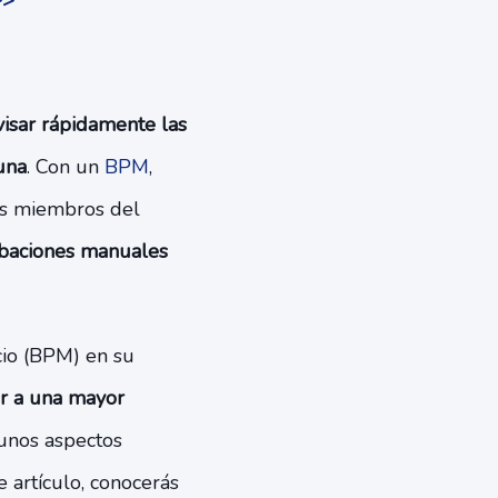
>>
isar rápidamente las
una
. Con un
BPM
,
los miembros del
robaciones manuales
cio (BPM) en su
ir a una mayor
gunos aspectos
e artículo, conocerás