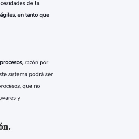
ecesidades de la
giles, en tanto que
 procesos
, razón por
este sistema podrá ser
procesos, que no
twares y
ón.