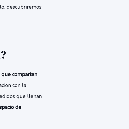
culo, descubriremos
a?
s que comparten
ación con la
pedidos que llenan
espacio de
.