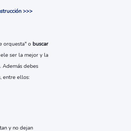
nstrucción >>>
re orquesta" o
buscar
uele ser la mejor y la
da. Además debes
 entre ellos:
tan y no dejan