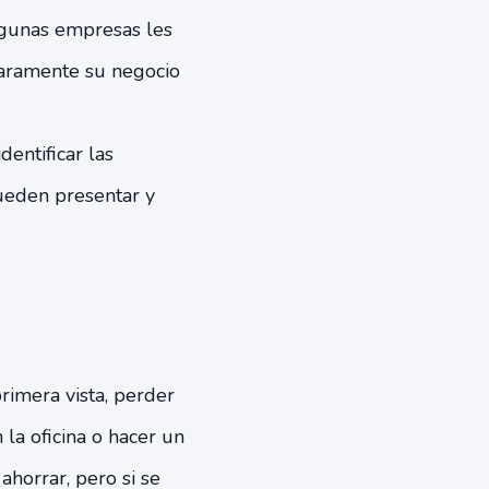
lgunas empresas les
laramente su negocio
entificar las
pueden presentar y
rimera vista, perder
la oficina o hacer un
horrar, pero si se