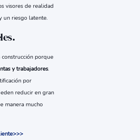
los visores de realidad
y un riesgo latente.
les.
la construcción porque
ntas y trabajadores
.
ificación por
pueden reducir en gran
n de manera mucho
liente>>>