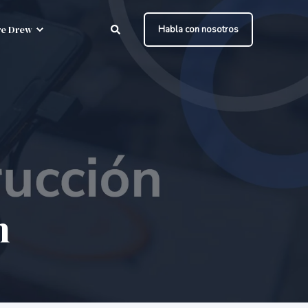
e Drew
Habla con nosotros
n