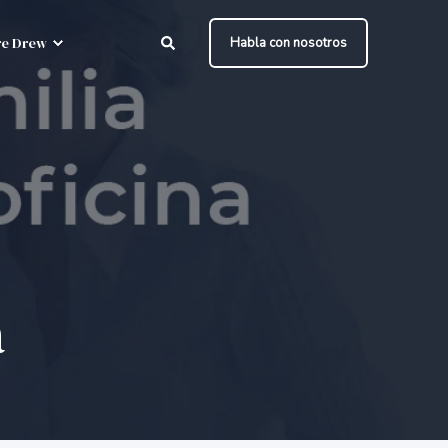
e Drew
Habla con nosotros
a