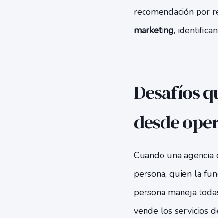
recomendación por ref
marketing
, identific
Desafíos q
desde ope
Cuando una agencia d
persona, quien la fun
persona maneja todas
vende los servicios d