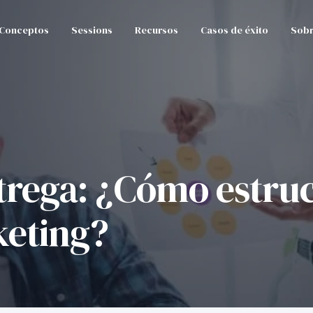
Conceptos
Sessions
Recursos
Casos de éxito
Sobr
ntrega: ¿Cómo estru
keting?