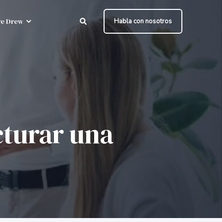
e Drew
Habla con nosotros
cturar una