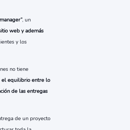
c manager”
, un
 sitio web y además
ientes y los
nes no tiene
el equilibrio entre lo
ación de las entregas
ntrega de un proyecto
turar toda la