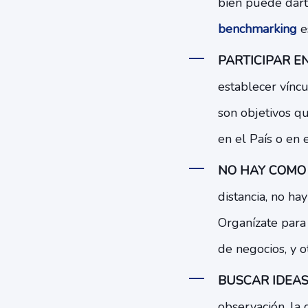
bien puede dart
benchmarking
es
PARTICIPAR E
establecer víncu
son objetivos q
en el País o en e
NO HAY COMO L
distancia, no ha
Organízate para 
de negocios, y o
BUSCAR IDEAS
observación, la 