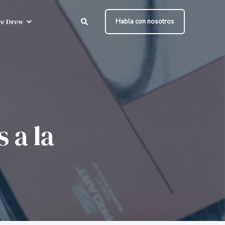
e Drew
Habla con nosotros
 a la