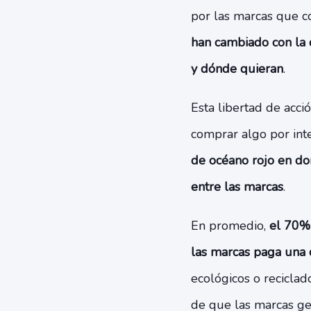
por las marcas que co
han cambiado con la 
y dónde quieran
.
Esta libertad de acci
comprar algo por int
de océano rojo en do
entre las marcas
.
En promedio,
el 70% 
las marcas paga una 
ecológicos o recicla
de que las marcas ge