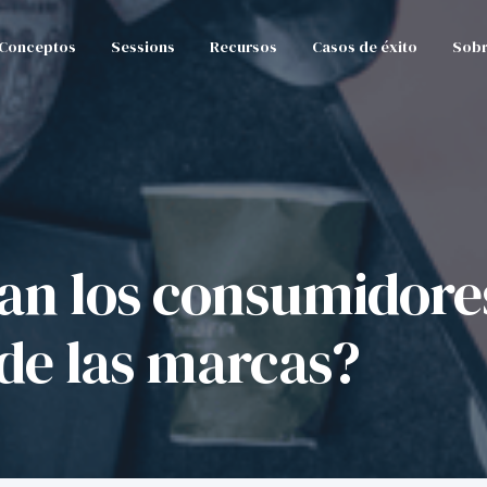
Conceptos
Sessions
Recursos
Casos de éxito
Sobr
an los consumidores
 de las marcas?