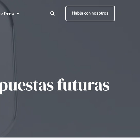
e Drew
Habla con nosotros
apuestas futuras