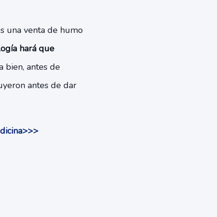
 es una venta de humo
logía hará que
a bien, antes de
luyeron antes de dar
edicina>>>