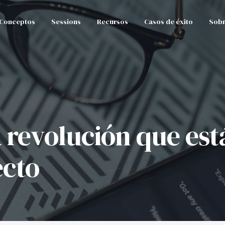
Conceptos
Sessions
Recursos
Casos de éxito
Sobr
la revolución que es
ecto