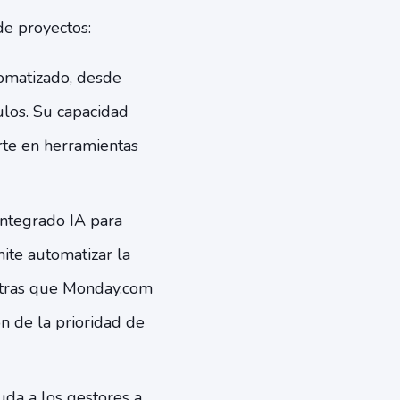
de proyectos:
tomatizado, desde
ulos. Su capacidad
rte en herramientas
integrado IA para
mite automatizar la
entras que Monday.com
n de la prioridad de
uda a los gestores a