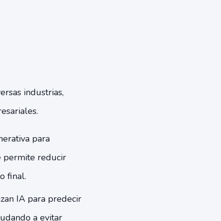
ersas industrias,
esariales.
erativa para
e permite reducir
 final.
izan IA para predecir
yudando a evitar