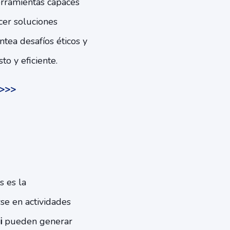
erramientas capaces
cer soluciones
tea desafíos éticos y
o y eficiente.
d>>>
s es la
se en actividades
i
pueden generar