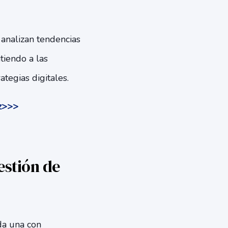
analizan tendencias
iendo a las
tegias digitales.
iz>>>
estión de
da una con