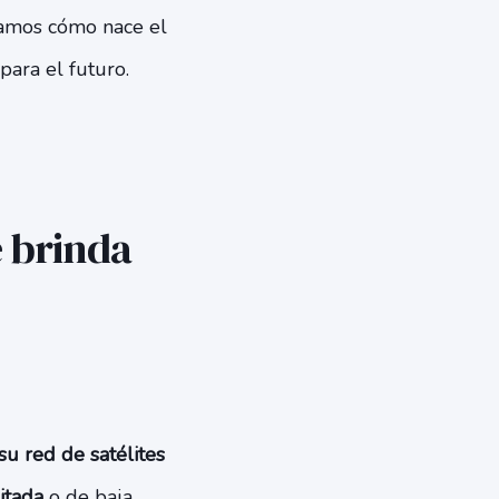
tamos cómo nace el
ara el futuro.
e brinda
u red de satélites
itada
o de baja