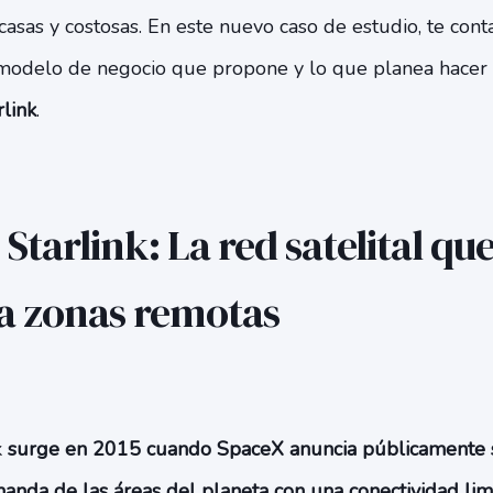
asas y costosas. En este nuevo caso de estudio, te con
l modelo de negocio que propone y lo que planea hacer p
rlink
.
 Starlink: La red satelital qu
a zonas remotas
k
surge en 2015 cuando SpaceX anuncia públicamente s
manda de las áreas del planeta con una conectividad lim