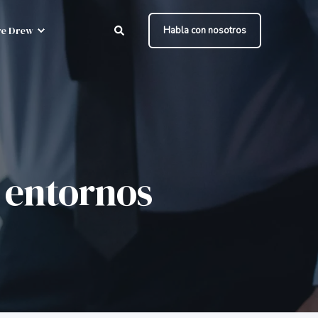
e Drew
Habla con nosotros
n entornos