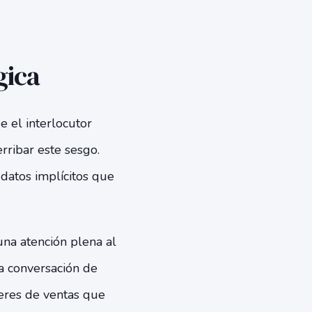
gica
 el interlocutor
erribar este sesgo.
 datos implícitos que
una atención plena al
a conversación de
eres de ventas que