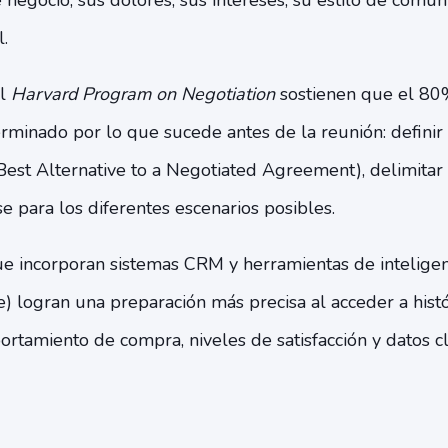
 negocio, sus dolores, sus intereses, su estilo de comun
.
el
Harvard Program on Negotiation
sostienen que el 80%
rminado por lo que sucede antes de la reunión: definir o
Best Alternative to a Negotiated Agreement), delimita
e para los diferentes escenarios posibles.
ue incorporan sistemas CRM y herramientas de intelige
) logran una preparación más precisa al acceder a histó
rtamiento de compra, niveles de satisfacción y datos c