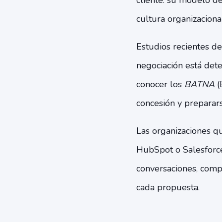
cliente: su modelo de
cultura organizacional
Estudios recientes d
negociación está dete
conocer los
BATNA
(
concesión y preparars
Las organizaciones q
HubSpot o Salesforce
conversaciones, compo
cada propuesta.