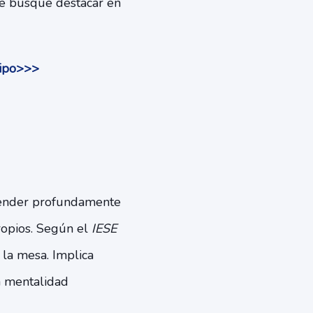
ue busque destacar en
uipo>>>
tender profundamente
propios. Según el
IESE
 la mesa. Implica
a mentalidad