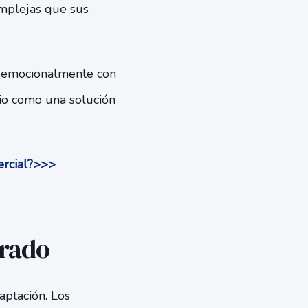
mplejas que sus
r emocionalmente con
cio como una solución
ercial?>>>
erado
aptación. Los