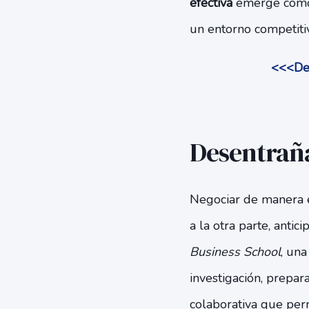
efectiva
emerge como 
un entorno competiti
<<<Des
Desentraña
Negociar de manera e
a la otra parte, anti
Business School
, una
investigación, prepar
colaborativa que perm