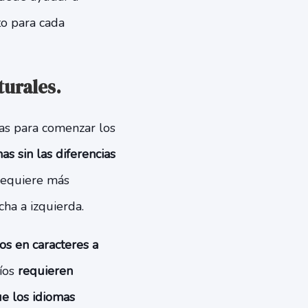
to para cada
turales.
sas para comenzar los
as sin las diferencias
 requiere más
cha a izquierda.
s ​​en caracteres a
íos
requieren
ue los idiomas