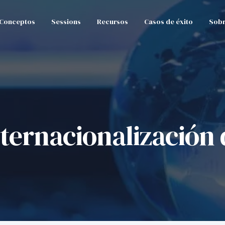
Conceptos
Sessions
Recursos
Casos de éxito
Sobr
internacionalizació