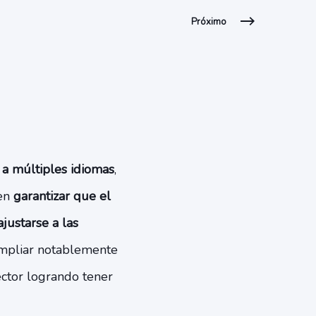
Próximo
e
a múltiples idiomas
,
 en
garantizar que el
justarse a las
 ampliar notablemente
ector logrando tener