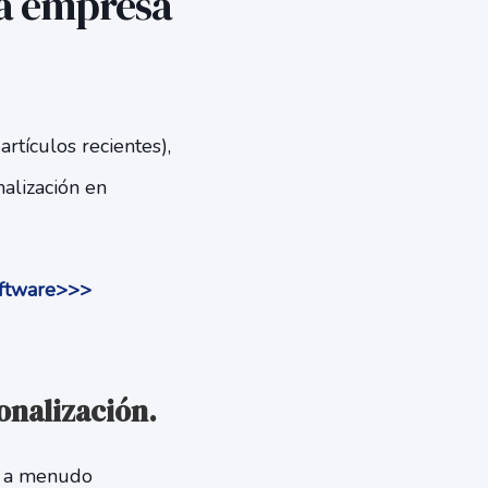
na empresa
rtículos recientes),
nalización en
oftware>>>
onalización.
o, a menudo