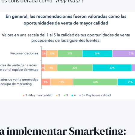
 es considerada como “
muy mala
”?
ra implementar Smarketing: