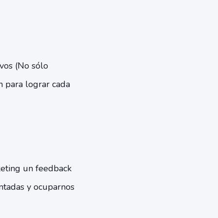
vos (No sólo
n para lograr cada
keting un feedback
entadas y ocuparnos