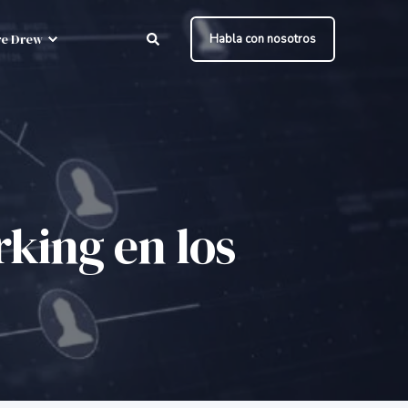
e Drew
Habla con nosotros
rking en los