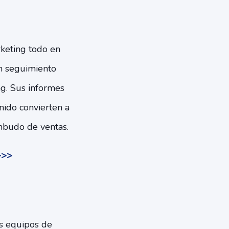
keting todo en
un seguimiento
ng. Sus informes
enido convierten a
mbudo de ventas.
>>>
os equipos de