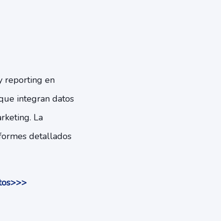
y reporting en
que integran datos
rketing. La
nformes detallados
ctos>>>