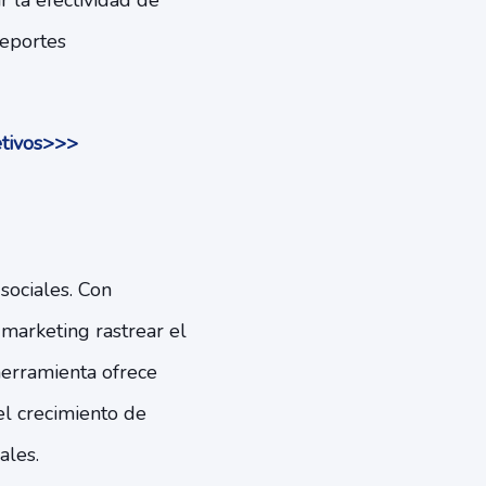
 la efectividad de
reportes
etivos>>>
sociales. Con
marketing rastrear el
herramienta ofrece
el crecimiento de
ales.