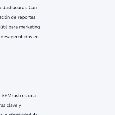
y dashboards. Con
eación de reportes
útil para marketing
r desapercibidos en
s, SEMrush es una
as clave y