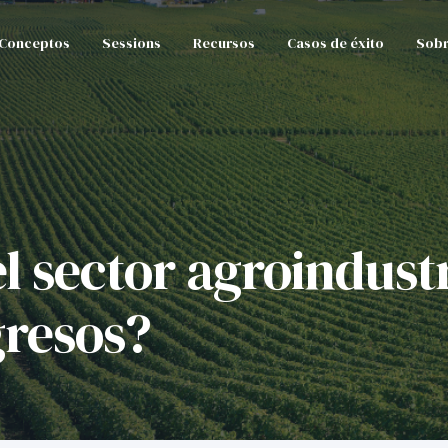
Conceptos
Sessions
Recursos
Casos de éxito
Sobr
l sector agroindust
gresos?