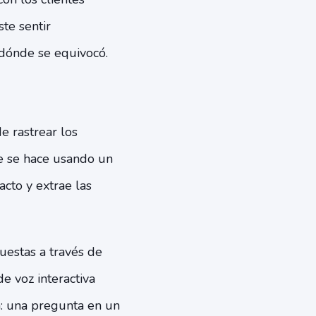
te sentir
y dónde se equivocó.
e rastrear los
te se hace usando un
cto y extrae las
uestas a través de
 voz interactiva
a: una pregunta en un