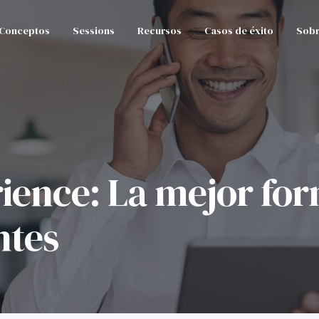
Conceptos
Sessions
Recursos
Casos de éxito
Sobr
ience: La mejor for
ntes