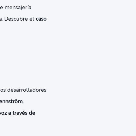
de mensajería
a. Descubre el
caso
dos desarrolladores
Zennström,
voz a través de