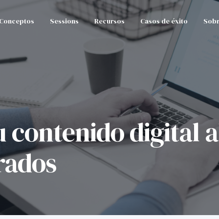
Conceptos
Sessions
Recursos
Casos de éxito
Sobr
 contenido digital a
rados