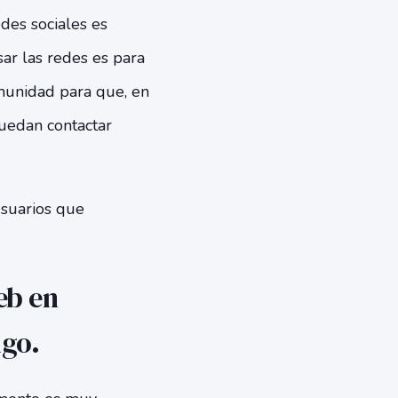
des sociales es
ar las redes es para
munidad para que, en
puedan contactar
usuarios que
eb en
igo.