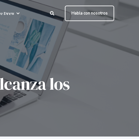
e Drew
Habla con nosotros
lcanza los