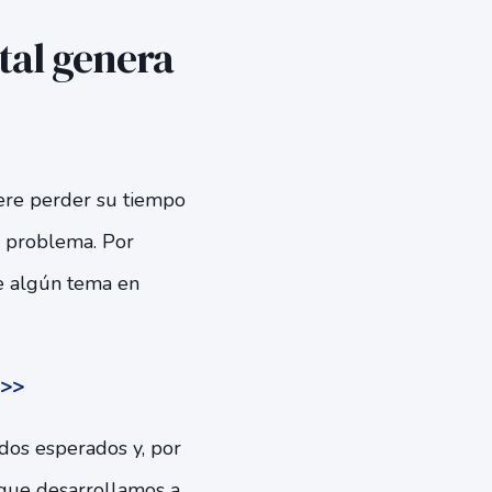
tal genera
iere perder su tiempo
n problema. Por
de algún tema en
>>>
dos esperados y, por
s que desarrollamos a