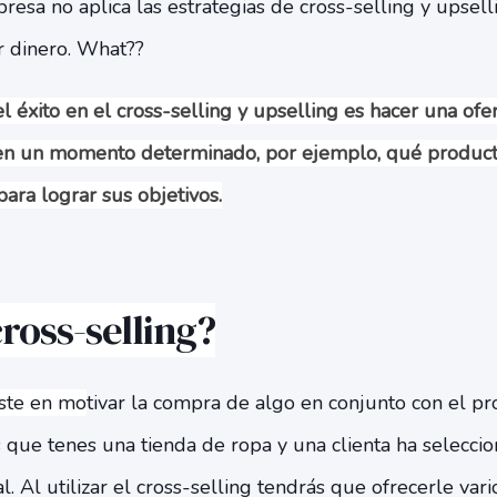
mpresa no
aplica las estrategias de cross-selling y upsell
 dinero. What??
el éxito en el cross-selling y upselling es hacer una of
 en un momento determinado, por ejemplo, qué productos
ara lograr sus objetivos.
cross-selling?
iste en mo
tivar la compra de algo en conjunto con el pr
que tenes una tienda de ropa y una clienta ha seleccio
 Al utilizar el cross-selling tendrás que ofrecerle var