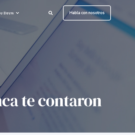
e Drew
Habla con nosotros
nca te contaron