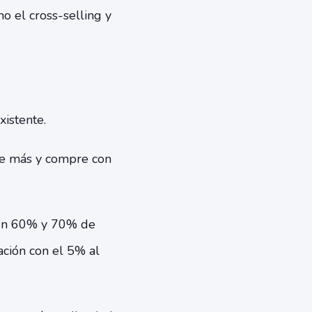
mo el cross-selling y
istente.
te más y compre con
e un 60% y 70% de
ación con el 5% al