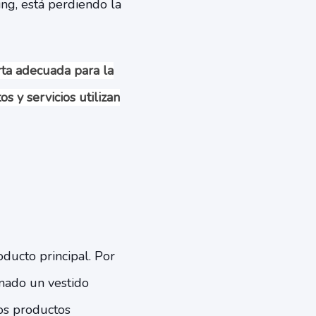
ing, está perdiendo la
erta adecuada para la
 y servicios utilizan
oducto principal. Por
nado un vestido
ios productos