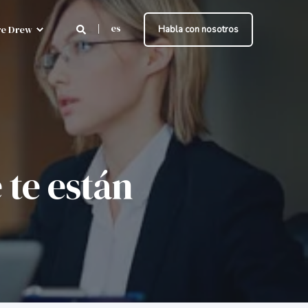
es
e Drew
Habla con nosotros
 te están