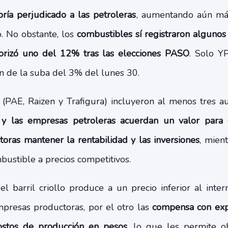
bría perjudicado a las petroleras
, aumentando aún más
. No obstante, los
combustibles sí registraron algunos
orizó uno del 12% tras las elecciones PASO
. Solo Y
ón de la suba del 3% del lunes 30.
s (PAE, Raizen y Trafigura) incluyeron al menos tres 
y las empresas petroleras acuerdan un valor para el
toras mantener la rentabilidad y las inversiones
, mient
ustible a precios competitivos.
l barril criollo produce a un precio inferior al inter
mpresas productoras, por el otro las
compensa con expo
ostos de producción en pesos
, lo que les permite o