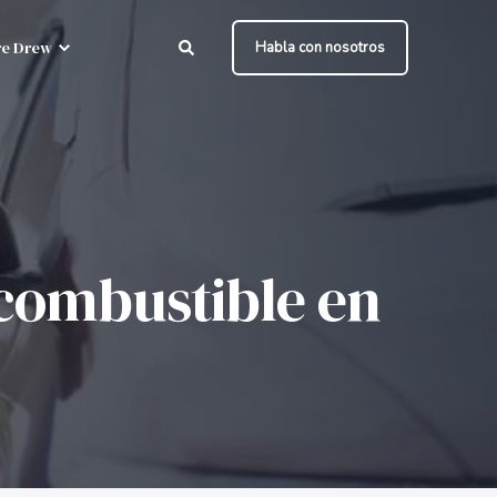
e Drew
Habla con nosotros
 combustible en