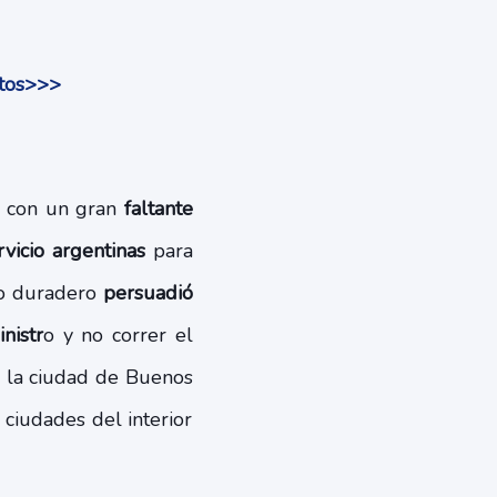
ctos>>>
n con un gran
faltante
rvicio argentinas
para
to duradero
persuadió
nistr
o y no correr el
n la ciudad de Buenos
ciudades del interior