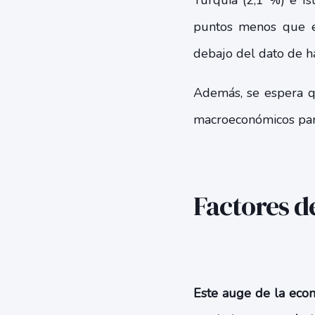
Turquía (2,1 %) e Is
puntos menos que el
debajo del dato de h
Además, se espera 
macroeconómicos para
Factores d
Este auge de la econ