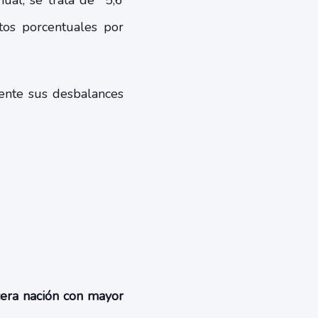
nual, se trata de 5,6
tos porcentuales por
nte sus desbalances
cera nación con mayor