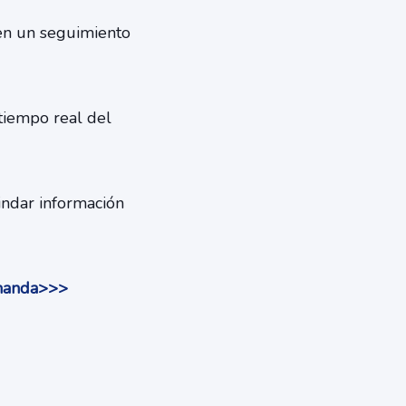
en un seguimiento
 tiempo real del
indar información
emanda>>>