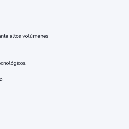
 ante altos volúmenes
cnológicos.
o.