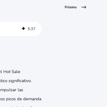
Próximo
5
:
37
el Hot Sale
co significativo.
 impulsar las
stos picos de demanda