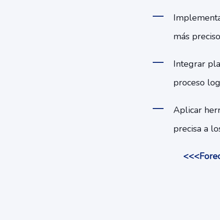
Implementa
más preciso
Integrar pl
proceso logí
Aplicar her
precisa a lo
<<<Forec