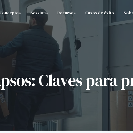
Conceptos
Sessions
Recursos
Casos de éxito
Sobr
apsos: Claves para p