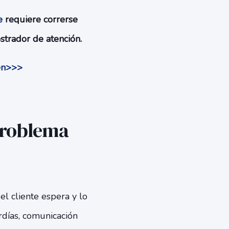
e
requiere correrse
strador de atención.
gen>>>
problema
el cliente espera y lo
rdías, comunicación