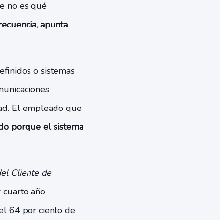
te no es qué
frecuencia, apunta
efinidos o sistemas
municaciones
idad. El empleado que
ndo porque el sistema
del Cliente de
r cuarto año
 el 64 por ciento de