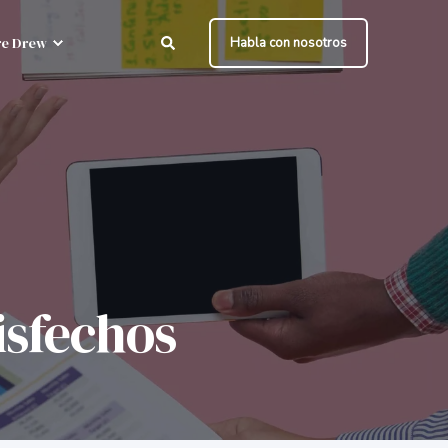
e Drew
Habla con nosotros
isfechos