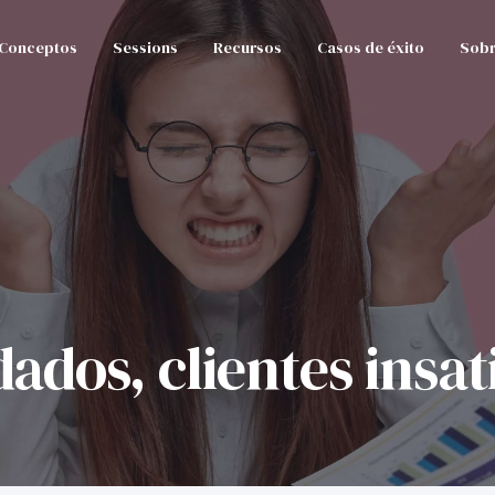
Conceptos
Sessions
Recursos
Casos de éxito
Sobr
ados, clientes insat