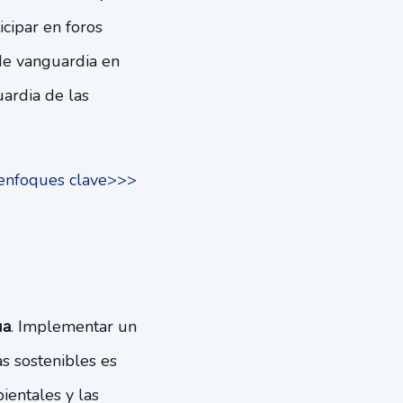
ticipar en foros
 de vanguardia en
uardia de las
 enfoques clave>>>
ua
. Implementar un
as sostenibles es
ientales y las