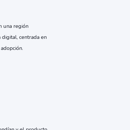
en una región
digital, centrada en
 adopción.
ondían y el producto