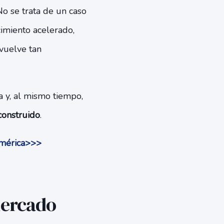
o se trata de un caso
ecimiento acelerado,
 vuelve tan
 y, al mismo tiempo,
construido
.
américa>>>
mercado