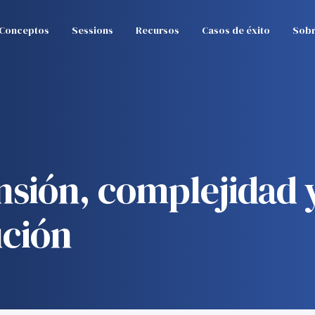
Conceptos
Sessions
Recursos
Casos de éxito
Sobr
nsión, complejidad
ución