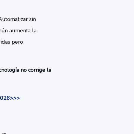
 Automatizar sin
omún aumenta la
pidas pero
cnología no corrige la
 2026>>>