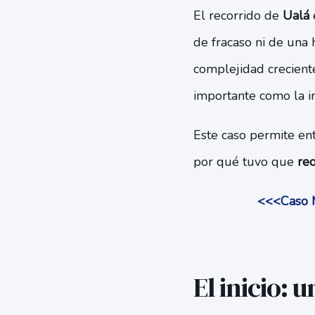
El recorrido de
Ualá
e
de fracaso ni de una h
complejidad creciente
importante como la i
Este caso permite en
por qué tuvo que
reo
<<<Caso M
El inicio: