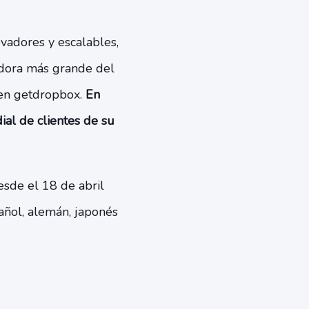
adores y escalables,
adora más grande del
 en getdropbox.
En
al de clientes de su
esde el 18 de abril
añol, alemán, japonés