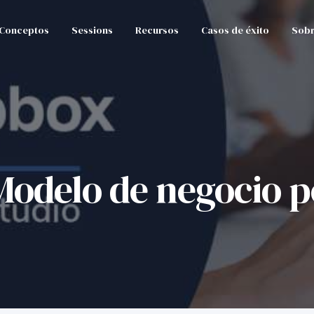
Conceptos
Sessions
Recursos
Casos de éxito
Sobr
odelo de negocio p