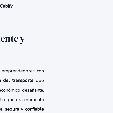
Cabify
.
iente y
es emprendedores con
a del transporte
que
económico desafiante,
intió que era momento
a, segura y confiable