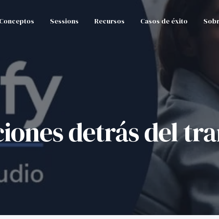
Conceptos
Sessions
Recursos
Casos de éxito
Sobr
iones detrás del tr