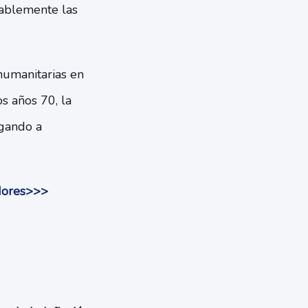
rablemente las
humanitarias en
s años 70, la
egando a
dores>>>