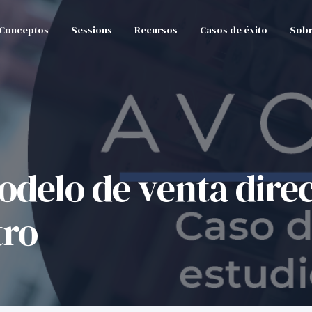
Conceptos
Sessions
Recursos
Casos de éxito
Sobr
odelo de venta direc
tro