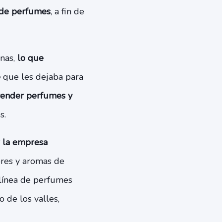
 de perfumes
, a fin de
onas,
lo que
e
que les dejaba para
vender perfumes y
s.
r la empresa
ores y aromas de
 línea de perfumes
 de los valles,