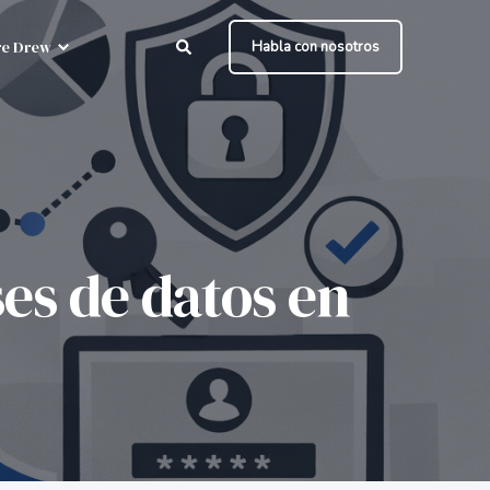
e Drew
Habla con nosotros
es de datos en