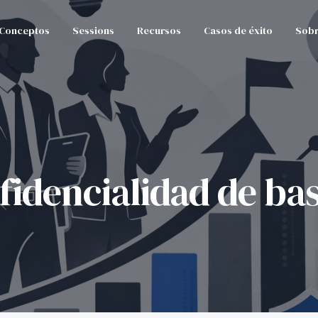
Conceptos
Sessions
Recursos
Casos de éxito
Sobr
fidencialidad de bas