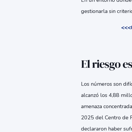
En un entorno donde 
gestionarla sin criter
<<<C
El riesgo e
Los números son difíc
alcanzó los 4,88 mill
amenaza concentrada 
2025 del Centro de R
declararon haber sufr