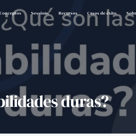
Conceptos
Sessions
Recursos
Casos de éxito
Sobr
bilidades duras?