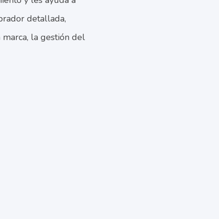
iento y les ayuda a
prador detallada,
 marca, la gestión del