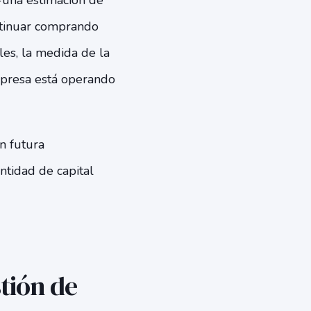
 -una estimación de
ontinuar comprando
es, la medida de la
mpresa está operando
n futura
ntidad de capital
tión de