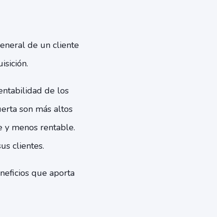
general de un cliente
isición.
entabilidad de los
uerta son más altos
e y menos rentable.
us clientes.
neficios que aporta