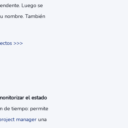
scendente. Luego se
 su nombre. También
yectos >>>
monitorizar el estado
ón de tiempo: permite
project manager
una