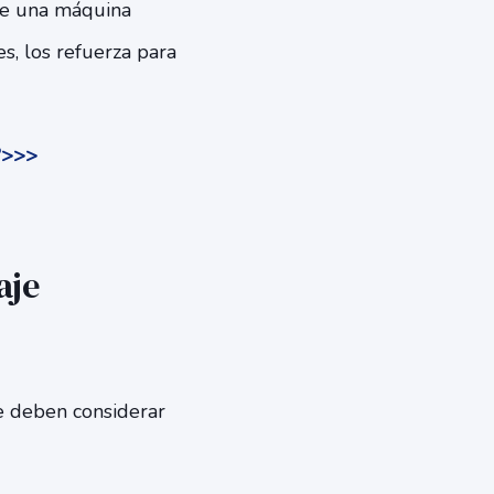
que una máquina
s, los refuerza para
l?>>>
aje
se deben considerar