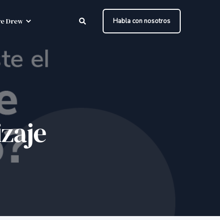
e Drew
Habla con nosotros
izaje