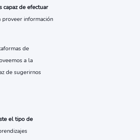
s capaz de efectuar
a proveer información
ataformas de
roveemos a la
az de sugerirnos
te el tipo de
prendizajes