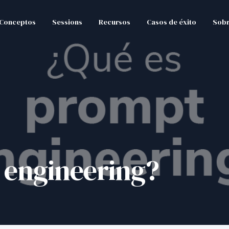
Conceptos
Sessions
Recursos
Casos de éxito
Sobr
 engineering?