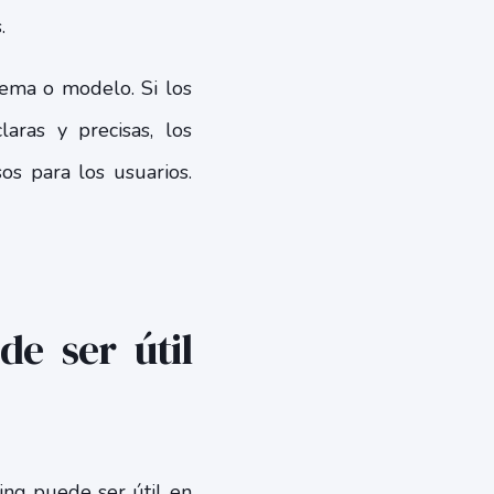
s.
tema o modelo. Si los
laras y precisas, los
os para los usuarios.
e ser útil
ing puede ser útil en