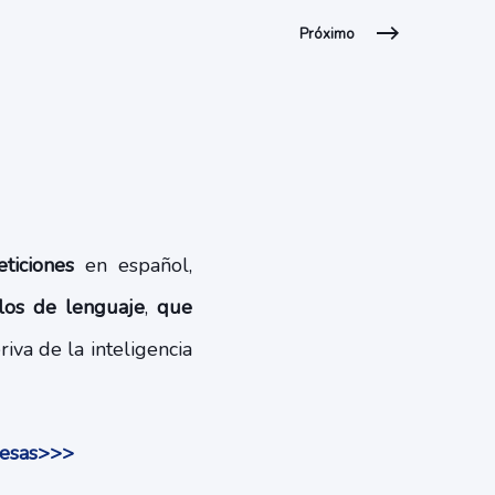
Próximo
ticiones
en español,
elos de lenguaje
,
que
riva de la inteligencia
presas>>>