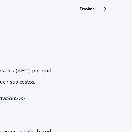
Próximo
idades (ABC), por qué
cir sus costos.
stración>>>
que es activity based