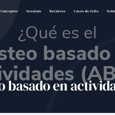
Conceptos
Sessions
Recursos
Casos de éxito
Sobr
eo basado en activid