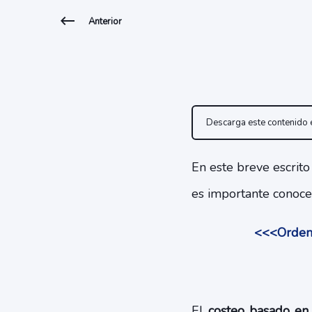
Anterior
Descarga este contenido
En este breve escrit
es importante conoce
<<<Orden y
El
costeo basado en