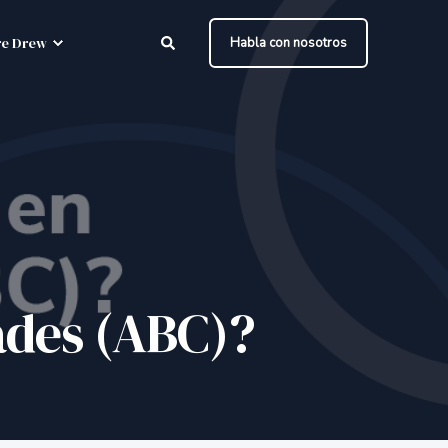
e Drew
Habla con nosotros
ades (ABC)?