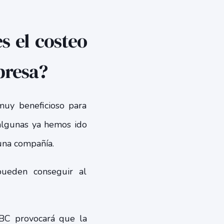
s el costeo
presa?
muy beneficioso para
 algunas ya hemos ido
 una compañía.
pueden conseguir al
BC provocará que la