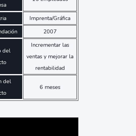
esa
ria
Imprenta/Gráfica
ndación
2007
Incrementar las
o del
ventas y mejorar la
cto
rentabilidad
n del
6 meses
cto