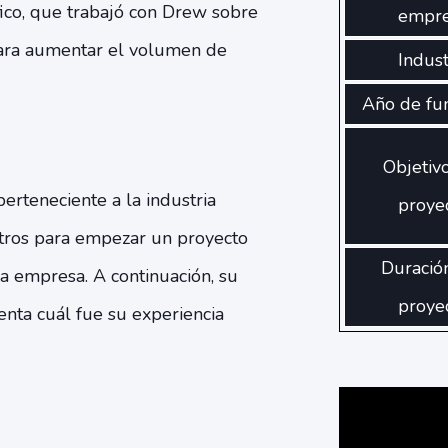
áfico, que trabajó con Drew sobre
empr
para aumentar el volumen de
Indust
Año de fu
Objetiv
erteneciente a la industria
proye
otros para empezar un proyecto
Duració
la empresa. A continuación, su
proye
enta cuál fue su experiencia