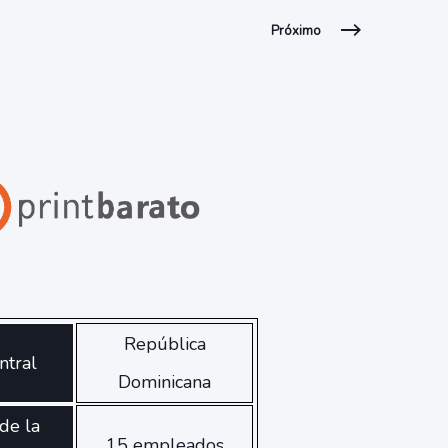
Próximo
República
ntral
Dominicana
de la
15 empleados