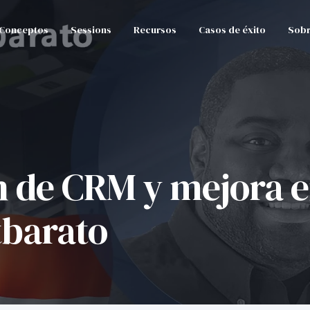
Conceptos
Sessions
Recursos
Casos de éxito
Sobr
 de CRM y mejora en
tbarato