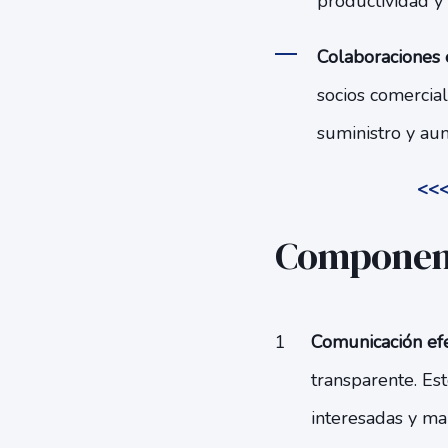
productividad y 
Colaboraciones e
socios comercia
suministro y aum
<<<
Componente
Comunicación efe
transparente. Es
interesadas y ma