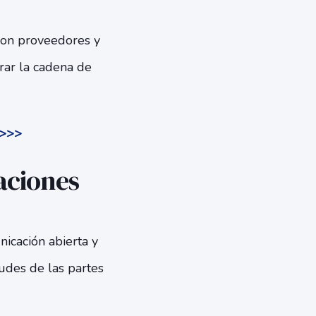
con proveedores y
rar la cadena de
s>>>
aciones
icación abierta y
tudes de las partes