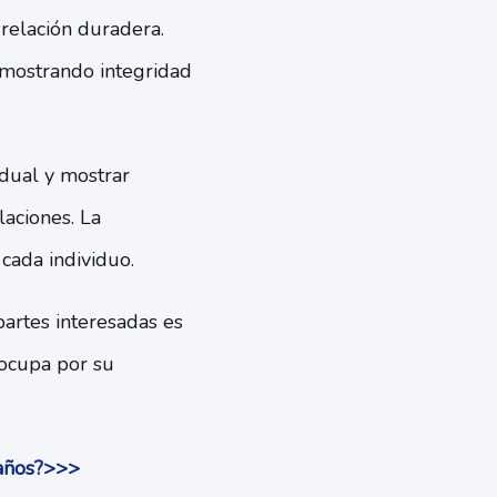
 relación duradera.
 mostrando integridad
idual y mostrar
aciones. La
cada individuo.
partes interesadas es
eocupa por su
 años?>>>