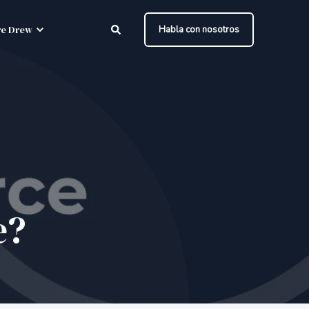
e Drew
Habla con nosotros
e?