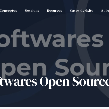
Conceptos
Sessions
Recursos
Casos de éxito
Sobr
ftwares Open Sourc