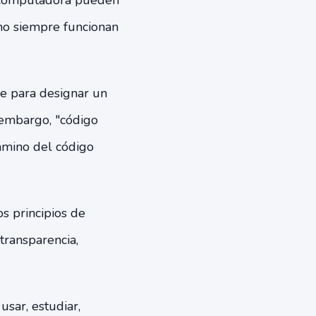
 computadora pueden
no siempre funcionan
re para designar un
 embargo, "código
amino del código
os principios de
 transparencia,
usar, estudiar,