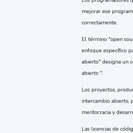
Los programadores q
mejorar ese programa
correctamente.
El término "open sour
enfoque específico p
abierto" designa un 
abierto ".
Los proyectos, produc
intercambio abierto, p
meritocracia y desarr
Las licencias de códi