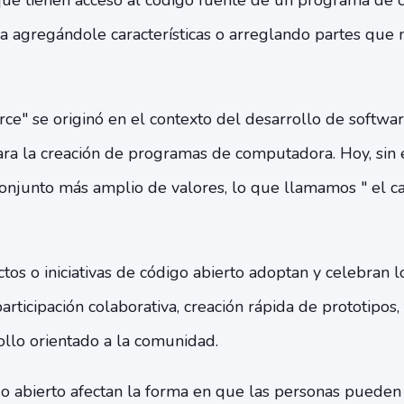
ue tienen acceso al código fuente de un programa de
 agregándole características o arreglando partes que 
ce" se originó en el contexto del desarrollo de softwa
ara la creación de programas de computadora. Hoy, sin
conjunto más amplio de valores, lo que llamamos " el c
tos o iniciativas de código abierto adoptan y celebran l
articipación colaborativa, creación rápida de prototipos,
ollo orientado a la comunidad.
go abierto afectan la forma en que las personas pueden 