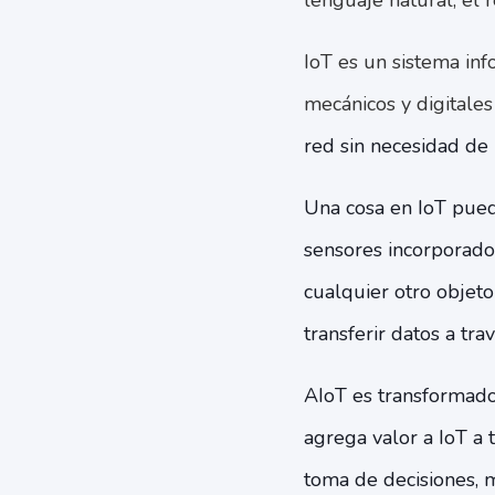
lenguaje natural, el r
IoT es un sistema inf
mecánicos y digitales
red sin necesidad de
Una cosa en IoT pued
sensores incorporados
cualquier otro objeto
transferir datos a tra
AIoT es transformado
agrega valor a IoT a
toma de decisiones, m