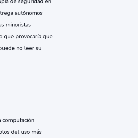
opia de seguridad en
entrega autónomos
as minoristas
 lo que provocaría que
puede no leer su
a computación
mplos del uso más