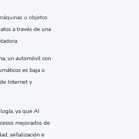
 máquinas u objetos
datos a través de una
utadora.
na, un automóvil con
umáticos es baja o
de Internet y
ogía, ya que AI
ocesos mejorados de
ad, señalización e