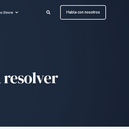
e Drew
Habla con nosotros
 resolver