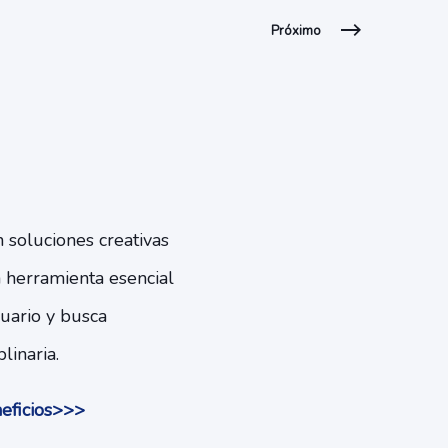
Próximo
 soluciones creativas
 herramienta esencial
suario y busca
linaria.
neficios>>>