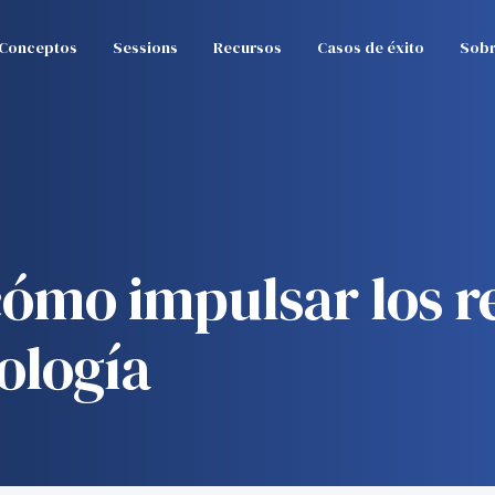
Conceptos
Sessions
Recursos
Casos de éxito
Sobr
cómo impulsar los r
ología