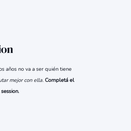
ion
os años no va a ser quién tiene
utar mejor con ella
.
Completá el
 session.