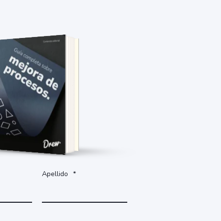
Accede al documento
completando el formulario.
Apellido
*