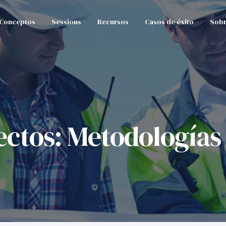
Conceptos
Sessions
Recursos
Casos de éxito
Sobr
ectos: Metodologías 