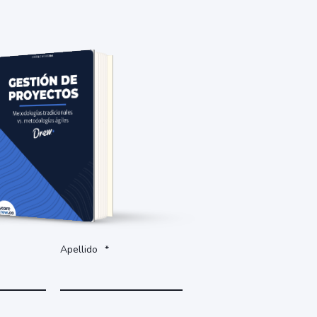
Accede al documento
completando el formulario.
Apellido
*