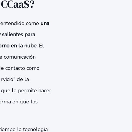
o CCaaS?
 y entendido como
una
 salientes para
orno en la nube.
El
de comunicación
de contacto como
rvicio" de la
 que le permite hacer
forma en que los
tiempo la tecnología