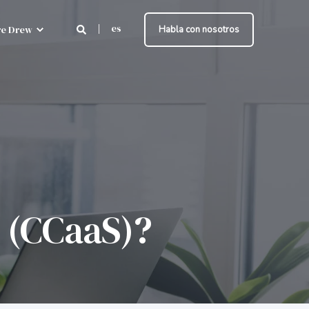
es
e Drew
Habla con nosotros
e (CCaaS)?